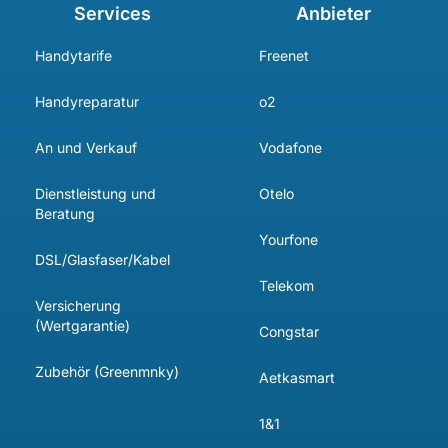
Services
Anbieter
Handytarife
Freenet
Handyreparatur
o2
An und Verkauf
Vodafone
Dienstleistung und
Otelo
Beratung
Yourfone
DSL/Glasfaser/Kabel
Telekom
Versicherung
(Wertgarantie)
Congstar
Zubehör (Greenmnky)
Aetkasmart
1&1